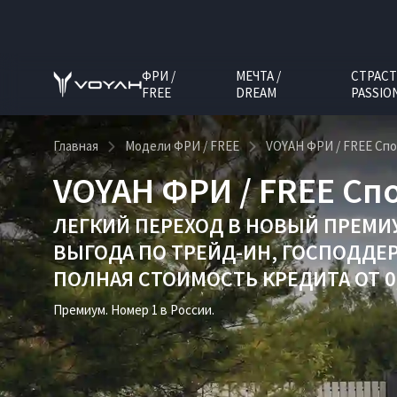
ФРИ /
МЕЧТА /
СТРАСТ
FREE
DREAM
PASSIO
Главная
Модели ФРИ / FREE
VOYAH ФРИ / FREE Сп
VOYAH ФРИ / FREE Сп
ЛЕГКИЙ ПЕРЕХОД В НОВЫЙ ПРЕМИ
ВЫГОДА ПО
ТРЕЙД-ИН
,
ГОСПОДДЕ
ПОЛНАЯ СТОИМОСТЬ КРЕДИТА ОТ 0,
Премиум. Номер 1 в России.