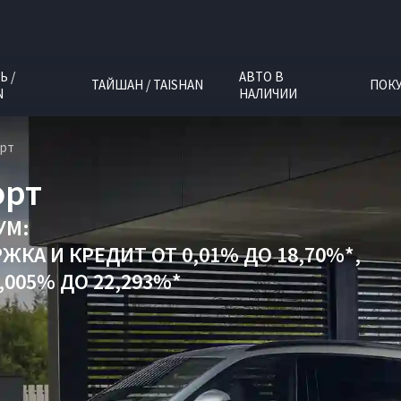
Ь /
АВТО В
ТАЙШАН / TAISHAN
ПОК
N
НАЛИЧИИ
орт
орт
УМ:
РЖКА
И
КРЕДИТ ОТ 0,01% ДО 18,70%*,
005% ДО 22,293%*