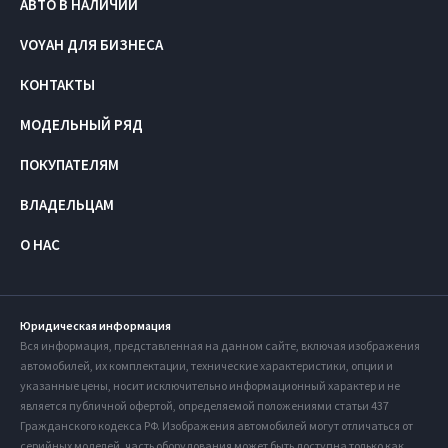
АВТО В НАЛИЧИИ
VOYAH ДЛЯ БИЗНЕСА
КОНТАКТЫ
МОДЕЛЬНЫЙ РЯД
ПОКУПАТЕЛЯМ
ВЛАДЕЛЬЦАМ
О НАС
Юридическая информация
Вся информация, представленная на данном сайте, включая изображения
автомобилей, их комплектации, технические характеристики, опции и
указанные цены, носит исключительно информационный характер и не
является публичной офертой, определяемой положениями статьи 437
Гражданского кодекса РФ. Изображения автомобилей могут отличаться от
серийных моделей, часть оборудования может быть доступна только как