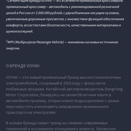
Сегментация бренда VOYAH: — №1 в сегменте премиальных кроссоверов:
премиальный кроссовер – автомобиль c рекомендованной розничной
ценой в России от 3.500.000 рублей, с двухобъемным несущим кузовом,
увеличенным дорожным просветом, с множеством функций обеспечения
комфорта, ассистентами безопасности, качественными материалами и
шумоизоляцией.
3
MPV (Multipurpose Passenger Vehicle) — минивэны на новых источниках
энергии.
О БРЕНДЕ VOYAH
VOYAH — это новый премиальный бренд высокотехнологичных
электромобилей, созданный в 2018 году с фокусом на
глобальные продажи. Китайский автопроизводитель DongFeng
Motor Corporation, базируясь на своем 56-летнем опыте в
автомобилестроении, открыл новое подразделение с целью
перезапустить и возглавить направление премиального
транспорта на электротяге.
В основе бренда лежит тренд на слияние современных
технологий и осознанного отношения к планете. Латинское