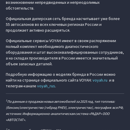
возникновении непредвиденных и непреодолимых
обстоятельств.
Официальная дилерская сеть бренда насчитывает уже более
55 автосалонов во всех ключевых регионах России и
продолжает активно расширяться.
Официальные сервисы VOYAH имеют в своем распоряжении
полный комплект необходимого диагностического
оборудования и штат высококвалифицированных сотрудников,
а на складах производителя в России имеется значительный
объем запасных деталей.
Подробную информацию о моделях бренда в России можно
найти на странице официального сайта VOYAH:
voyah.ru
и в
телеграм-канале
voyah_rus
.
1
По данным о продажах новых автомобилей за 2025 год, тип топлива:
(бензин/электричество (гибрид PHEV), электричество), география: вся РФ,
источник: Информационно-аналитическая система «РАДАР» ООО
«АВТОСТАТ».
2