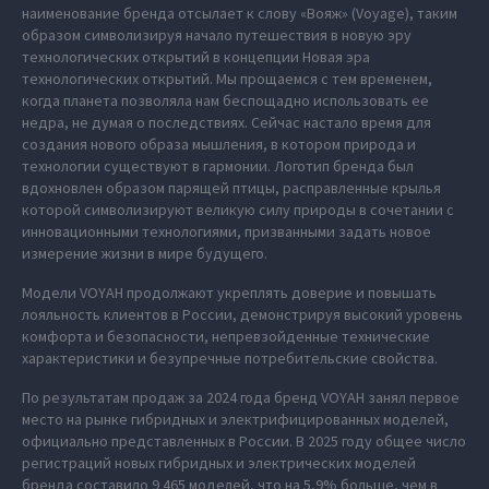
наименование бренда отсылает к слову «Вояж» (Voyage), таким
образом символизируя начало путешествия в новую эру
технологических открытий в концепции Новая эра
технологических открытий. Мы прощаемся с тем временем,
когда планета позволяла нам беспощадно использовать ее
недра, не думая о последствиях. Сейчас настало время для
создания нового образа мышления, в котором природа и
технологии существуют в гармонии. Логотип бренда был
вдохновлен образом парящей птицы, расправленные крылья
которой символизируют великую силу природы в сочетании с
инновационными технологиями, призванными задать новое
измерение жизни в мире будущего.
Модели VOYAH продолжают укреплять доверие и повышать
лояльность клиентов в России, демонстрируя высокий уровень
комфорта и безопасности, непревзойденные технические
характеристики и безупречные потребительские свойства.
По результатам продаж за 2024 года бренд VOYAH занял первое
место на рынке гибридных и электрифицированных моделей,
официально представленных в России. В 2025 году общее число
регистраций новых гибридных и электрических моделей
бренда составило 9 465 моделей, что на 5,9% больше, чем в