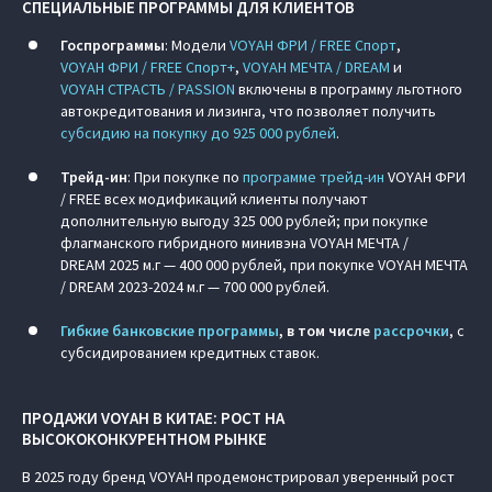
СПЕЦИАЛЬНЫЕ ПРОГРАММЫ ДЛЯ КЛИЕНТОВ
Госпрограммы
: Модели
VOYAH ФРИ / FREE Спорт
,
VOYAH ФРИ / FREE Спорт+
,
VOYAH МЕЧТА / DREAM
и
VOYAH СТРАСТЬ / PASSION
включены в программу льготного
автокредитования и лизинга, что позволяет получить
субсидию на покупку до 925 000 рублей
.
Трейд-ин
: При покупке по
программе трейд-ин
VOYAH ФРИ
/ FREE всех модификаций клиенты получают
дополнительную выгоду 325 000 рублей; при покупке
флагманского гибридного минивэна VOYAH МЕЧТА /
DREAM 2025 м.г — 400 000 рублей, при покупке VOYAH МЕЧТА
/ DREAM 2023-2024 м.г — 700 000 рублей.
Гибкие банковские программы
, в том числе
рассрочки
, с
субсидированием кредитных ставок.
ПРОДАЖИ VOYAH В КИТАЕ: РОСТ НА
ВЫСОКОКОНКУРЕНТНОМ РЫНКЕ
В 2025 году бренд VOYAH продемонстрировал уверенный рост