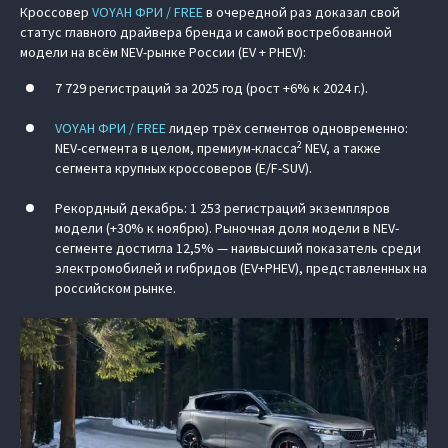
Кроссовер
VOYAH ФРИ / FREE
в очередной раз доказал свой
статус главного драйвера бренда и самой востребованной
модели на всём NEV-рынке России (EV + PHEV):
7 729 регистраций за 2025 год (рост +6% к 2024 г.).
VOYAH ФРИ / FREE
лидер трёх сегментов одновременно:
2
NEV-сегмента в целом, премиум-класса
NEV, а также
сегмента крупных кроссоверов (E/F-SUV).
Рекордный декабрь: 1 253 регистраций экземпляров
модели (+30% к ноябрю). Рыночная доля модели в NEV-
сегменте достигла 12,5% — наивысший показатель среди
электромобилей и гибридов (EV+PHEV), представленных на
российском рынке.