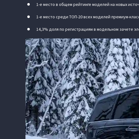
1-е место в общем рейтинге моделей на новых исто
1-е место среди ТОП-20 всех моделей премиум-класс
14,3% доля по регистрациям в модельном зачете э