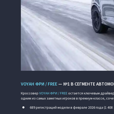
VOYAH ФРИ / FREE
— №1 В СЕГМЕНТЕ АВТОМО
Кроссовер
VOYAH ФРИ / FREE
остается ключевым драйвер
одним из самых заметных игроков в премиум-классе, со
689 регистраций модели в феврале 2026 года (1 408 