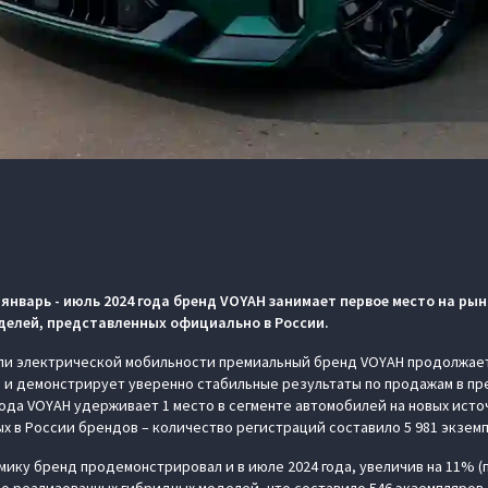
январь - июль 2024 года бренд VOYAH занимает первое место на ры
елей, представленных официально в России.
ли электрической мобильности премиальный бренд VOYAH продолжае
и демонстрирует уверенно стабильные результаты по продажам в пре
года VOYAH удерживает 1 место в сегменте автомобилей на новых исто
 в России брендов – количество регистраций составило 5 981 экземп
ику бренд продемонстрировал и в июле 2024 года, увеличив на 11% (