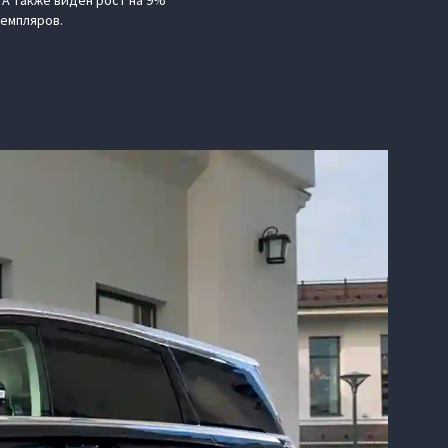
А также виден рост на 9%
земпляров.