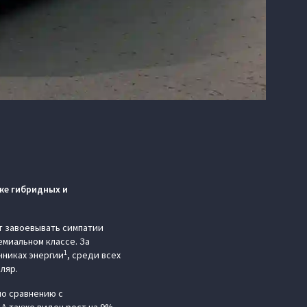
нке гибридных и
т завоевывать симпатии
миальном классе. За
1
чниках энергии
, среди всех
ляр.
по сравнению с