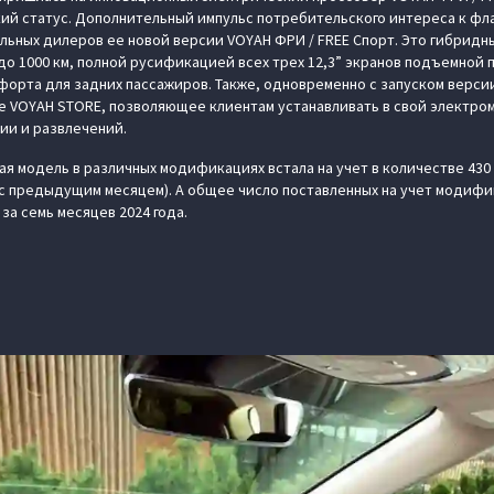
ий статус. Дополнительный импульс потребительского интереса к фл
льных дилеров ее новой версии VOYAH ФРИ / FREE Спорт. Это гибридн
до 1000 км, полной русификацией всех трех 12,3” экранов подъемной 
орта для задних пассажиров. Также, одновременно с запуском верси
е VOYAH STORE, позволяющее клиентам устанавливать в свой электро
ии и развлечений.
кая модель в различных модификациях встала на учет в количестве 43
с предыдущим месяцем). А общее число поставленных на учет модифи
 за семь месяцев 2024 года.