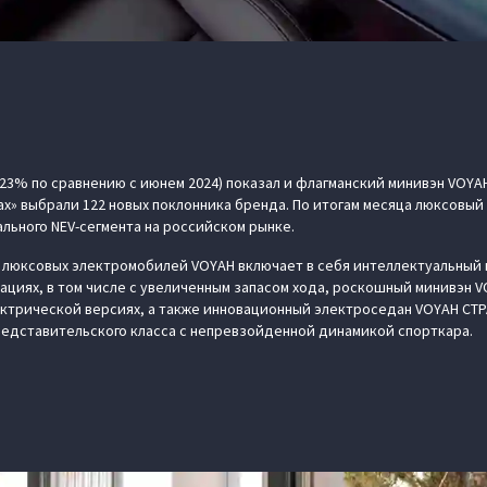
23% по сравнению с июнем 2024) показал и флагманский минивэн VOYAH
х» выбрали 122 новых поклонника бренда. По итогам месяца люксовый
ального NEV-сегмента на российском рынке.
 люксовых электромобилей VOYAH включает в себя интеллектуальный 
ациях, в том числе с увеличенным запасом хода, роскошный минивэн V
ктрической версиях, а также инновационный электроседан VOYAH СТРА
дставительского класса с непревзойденной динамикой спорткара.