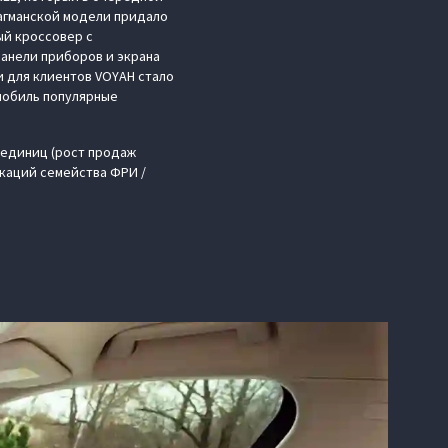
агманской модели придало
ый кроссовер с
панели приборов и экрана
и для клиентов VOYAH стало
мобиль популярные
0 единиц (рост продаж
каций семейства ФРИ /