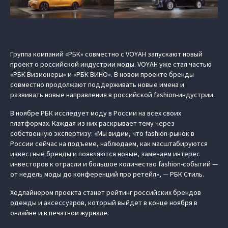
Группа компаний «РБК» совместно с VOYAH запускают новый
проект о российской индустрии моды. VOYAH уже стал частью
«РБК Визионеры» и «РБК ВИНО». В новом проекте бренды
совместно продолжают поддерживать новые имена и
развивать новые направления в российской fashion-индустрии.
В ноябре РБК исследует моду в России на всех своих
платформах. Каждая из них раскрывает тему через
собственную экспертизу: «Мы видим, что fashion-рынок в
России сейчас на подъеме, наблюдаем, как масштабируются
известные бренды и появляются новые, замечаем интерес
инвесторов к отрасли и большое количество fashion-событий —
от недель моды до конференций про ретейл», — РБК Стиль.
Хедлайнером проекта станет рейтинг российских брендов
одежды и аксессуаров, который выйдет в конце ноября в
онлайне и в печатном журнале.