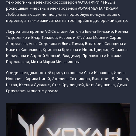
технологичным электрокроссовером VOYAH ФРИ / FREE и
роскошным 7-местным электровэном VOYAH МЕЧТА / DREAM.
Любой желающий мог получить подробную консультацию о
моделях, а также записаться на тест-драйв в дилерский центр.
Лауреатами премии VOICE стали: Антон и Елена Пинские, Регина
Тодоренко и Влад Топалов, Ассоль и ST, Лиза Моряк и Сарик
Андреасян, Анна Седокова и Янис Тимма, Виктория Синицина и
Никита Кацалапов, Кристина Кретова и Игорь Цвирко, Юлианна
Караулова и Андрей Черный, Владимир Пресняков и Наталья
Подольская, Мот и Мария Мельниковы.
Среди звездных гостей присутствовали Сати Казанова, Ирина
Йовович, Карина Нигай, Аделина Сотникова, Виктория Дайнеко,
Натан, Ксения Дукалис, Стас Круглицкий, Катя Адушкина, Дима
Ермузевич и многие другие.