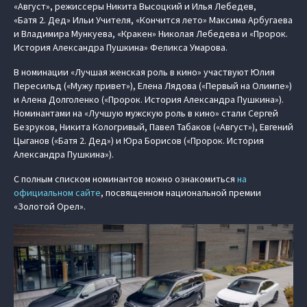
«Август», режиссеры Никита Высоцкий и Илья Лебедев,
«Батя 2. Дед» Ильи Учителя, «Кончится лето» Максима Арбугаева
и Владимира Мункуева, «Кракен» Николая Лебедева и «Пророк.
История Александра Пушкина» Феликса Умарова.
В номинации «Лучшая женская роль в кино» участвуют Юлия
Пересильд («Мужу привет»), Елена Лядова («Первый на Олимпе»)
и Алена Долголенко («Пророк. История Александра Пушкина»).
Номинантами на «Лучшую мужскую роль в кино» стали Сергей
Безруков, Никита Кологривый, Павел Табаков («Август»), Евгений
Цыганов («Батя 2. Дед») и Юра Борисов («Пророк. История
Александра Пушкина»).
С полным списком номинантов можно ознакомиться
на
официальном сайте
, посвященном национальной премии
«Золотой Орел».