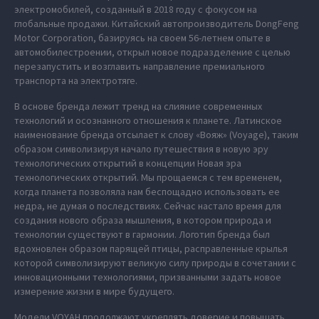
электромобилей, созданный в 2018 году с фокусом на
глобальные продажи. Китайский автопроизводитель DongFeng
Motor Corporation, базируясь на своем 56-летнем опыте в
автомобилестроении, открыл новое подразделение с целью
перезапустить и возглавить направление премиального
транспорта на электротяге.
В основе бренда лежит тренд на слияние современных
технологий и осознанного отношения к планете. Латинское
наименование бренда отсылает к слову «Вояж» (Voyage), таким
образом символизируя начало путешествия в новую эру
технологических открытий в концепции Новая эра
технологических открытий. Мы прощаемся с тем временем,
когда планета позволяла нам беспощадно использовать ее
недра, не думая о последствиях. Сейчас настало время для
создания нового образа мышления, в котором природа и
технологии существуют в гармонии. Логотип бренда был
вдохновлен образом парящей птицы, расправленные крылья
которой символизируют великую силу природы в сочетании с
инновационными технологиями, призванными задать новое
измерение жизни в мире будущего.
Модели VOYAH продолжают укреплять доверие и повышать