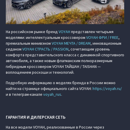
На российском рынке бренд
VOYAH
представлен четырьмя
моделями: интеллектуальным кроссовером
VOYAH ФРИ / FREE
,
премиальным минивэном
VOYAH МЕЧТА / DREAM
, инновационным
седаном
VOYAH СТРАСТЬ / PASSION
, сочетающим уровень
комфорта представительского класса с динамикой спортивного
автомобиля, а также новым флагманским полноразмерным
гибридным кроссовером VOYAH ТАЙШАН / TAISHAN —
воплощением роскоши и технологий.
Подробную информацию о моделях бренда в России можно
найти на странице официального сайта VOYAH:
https://voyah.ru/
и в телеграм-канале
voyah_rus
.
ГАРАНТИЯ И ДИЛЕРСКАЯ СЕТЬ
На все модели VOYAH, реализованные в России через