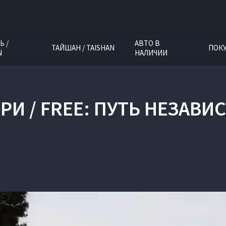
Ь /
АВТО В
ТАЙШАН / TAISHAN
ПОК
N
НАЛИЧИИ
РИ / FREE: ПУТЬ НЕЗАВ