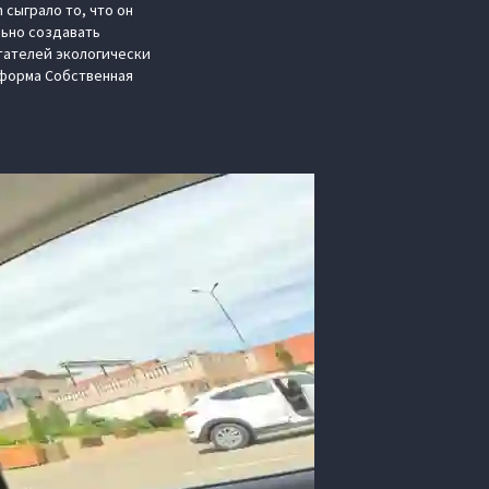
 сыграло то, что он
льно создавать
тателей экологически
тформа Cобственная