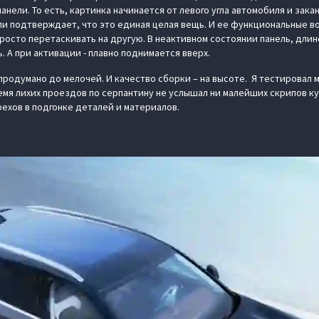
нели. То есть, картинка начинается от левого угла автомобиля и зака
ли подтверждает, что это единая целая вещь. И ее функциональные 
росто перетаскивать на другую. В неактивном состоянии панель, длин
. А при активации - плавно поднимается вверх.
продумано до мелочей. И качество сборки – на высоте. Я тестировал 
емя лихих проездов по серпантину не услышал ни малейших скрипов ку
рехов в подгонке деталей и материалов.