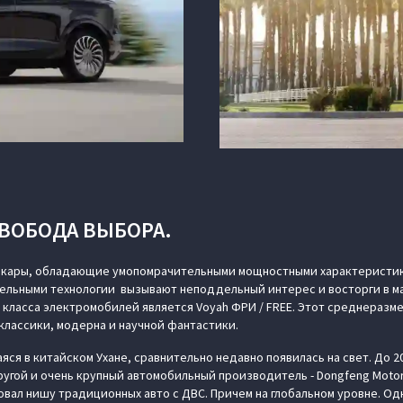
СВОБОДА ВЫБОРА.
рокары, обладающие умопомрачительными мощностными характеристи
льными технологии вызывают неподдельный интерес и восторги в ма
класса электромобилей является Voyah ФРИ / FREE. Этот среднеразм
классики, модерна и научной фантастики.
ся в китайском Ухане, сравнительно недавно появилась на свет. До 20
другой и очень крупный автомобильный производитель - Dongfeng Moto
вал нишу традиционных авто с ДВС. Причем на глобальном уровне. Од