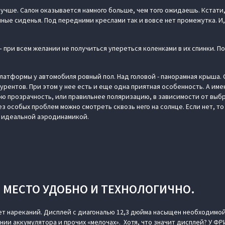
лучше. Салон оказывается намного больше, чем того ожидаешь. Кстати
ные сиденья. Под передними креслами так и вовсе нет промежутка. И,
 – при всем желании не получиться упереться коленками в их спинки. П
латформы у автомобиля ровный пол. Над головой - панорамная крыша. 
урентов. При этом у нее есть и еще одна приятная особенность. А име
ою прозрачность, или правильнее поляризацию, в зависимости от выбр
ез особых проблем можно смотреть сквозь него на солнце. Если нет, 
с идеальной аэродинамикой.
 МЕСТО УДОБНО И ТЕХНОЛОГИЧНО.
ет нареканий. Дисплей с диагональю 12,3 дюйма насыщен необходим
ии аккумулятора и прочих «мелочах». Хотя, что значит дисплей? У ФРИ 