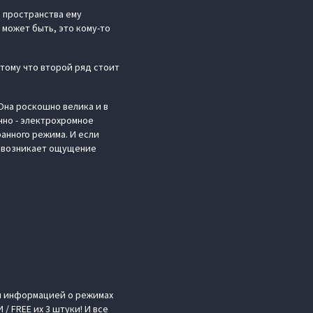
, пространства ему
 может быть, это кому-то
отому что второй ряд стоит
Она роскошно велика и в
нно - электрохромное
анного режима. И если
то возникает ощущение
ой информацией о режимах
/ FREE их 3 штуки! И все