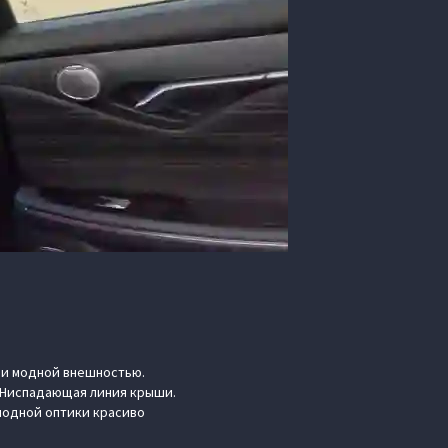
я и модной внешностью.
 Ниспадающая линия крыши.
иодной оптики красиво