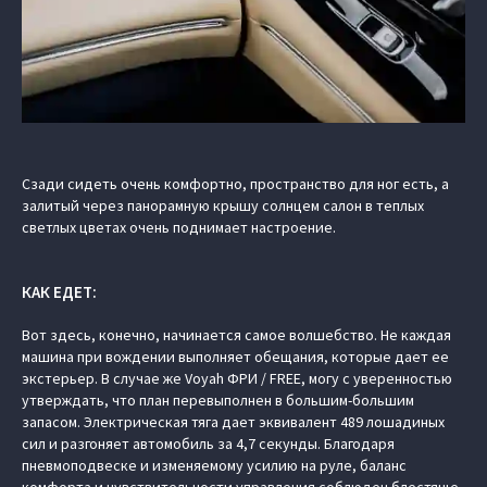
Сзади сидеть очень комфортно, пространство для ног есть, а
залитый через панорамную крышу солнцем салон в теплых
светлых цветах очень поднимает настроение.
КАК ЕДЕТ:
Вот здесь, конечно, начинается самое волшебство. Не каждая
машина при вождении выполняет обещания, которые дает ее
экстерьер. В случае же Voyah ФРИ / FREE, могу с уверенностью
утверждать, что план перевыполнен в большим-большим
запасом. Электрическая тяга дает эквивалент 489 лошадиных
сил и разгоняет автомобиль за 4,7 секунды. Благодаря
пневмоподвеске и изменяемому усилию на руле, баланс
комфорта и чувствительности управления соблюден блестяще.