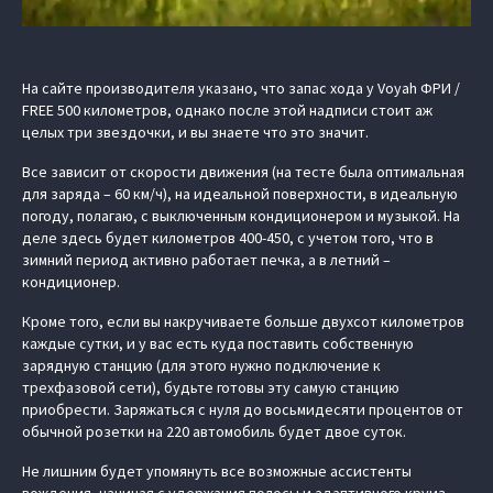
На сайте производителя указано, что запас хода у Voyah ФРИ /
FREE 500 километров, однако после этой надписи стоит аж
целых три звездочки, и вы знаете что это значит.
Все зависит от скорости движения (на тесте была оптимальная
для заряда – 60 км/ч), на идеальной поверхности, в идеальную
погоду, полагаю, с выключенным кондиционером и музыкой. На
деле здесь будет километров 400-450, с учетом того, что в
зимний период активно работает печка, а в летний –
кондиционер.
Кроме того, если вы накручиваете больше двухсот километров
каждые сутки, и у вас есть куда поставить собственную
зарядную станцию (для этого нужно подключение к
трехфазовой сети), будьте готовы эту самую станцию
приобрести. Заряжаться с нуля до восьмидесяти процентов от
обычной розетки на 220 автомобиль будет двое суток.
Не лишним будет упомянуть все возможные ассистенты
вождения, начиная с удержания полосы и адаптивного круиз-