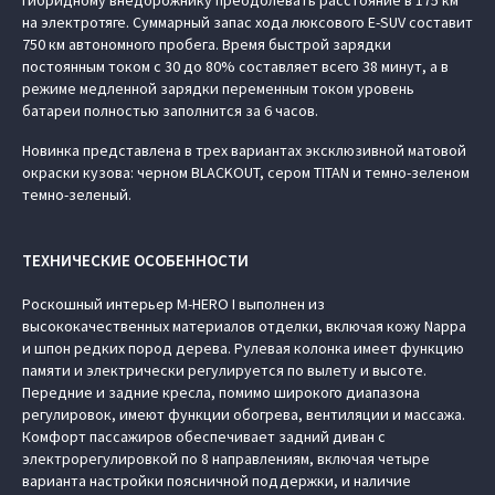
гибридному внедорожнику преодолевать расстояние в 175 км
на электротяге. Суммарный запас хода люксового E-SUV составит
750 км автономного пробега. Время быстрой зарядки
постоянным током с 30 до 80% составляет всего 38 минут, а в
режиме медленной зарядки переменным током уровень
батареи полностью заполнится за 6 часов.
Новинка представлена в трех вариантах эксклюзивной матовой
окраски кузова: черном BLACKOUT, сером TITAN и темно-зеленом
темно-зеленый.
ТЕХНИЧЕСКИЕ ОСОБЕННОСТИ
Роскошный интерьер M‑HERO I выполнен из
высококачественных материалов отделки, включая кожу Nappa
и шпон редких пород дерева. Рулевая колонка имеет функцию
памяти и электрически регулируется по вылету и высоте.
Передние и задние кресла, помимо широкого диапазона
регулировок, имеют функции обогрева, вентиляции и массажа.
Комфорт пассажиров обеспечивает задний диван с
электрорегулировкой по 8 направлениям, включая четыре
варианта настройки поясничной поддержки, и наличие