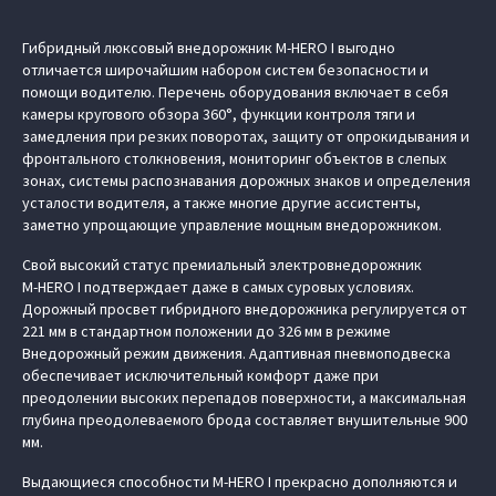
Гибридный люксовый внедорожник M‑HERO I выгодно
отличается широчайшим набором систем безопасности и
помощи водителю. Перечень оборудования включает в себя
камеры кругового обзора 360°, функции контроля тяги и
замедления при резких поворотах, защиту от опрокидывания и
фронтального столкновения, мониторинг объектов в слепых
зонах, системы распознавания дорожных знаков и определения
усталости водителя, а также многие другие ассистенты,
заметно упрощающие управление мощным внедорожником.
Свой высокий статус премиальный электровнедорожник
M‑HERO I подтверждает даже в самых суровых условиях.
Дорожный просвет гибридного внедорожника регулируется от
221 мм в стандартном положении до 326 мм в режиме
Внедорожный режим движения. Адаптивная пневмоподвеска
обеспечивает исключительный комфорт даже при
преодолении высоких перепадов поверхности, а максимальная
глубина преодолеваемого брода составляет внушительные 900
мм.
Выдающиеся способности M‑HERO I прекрасно дополняются и