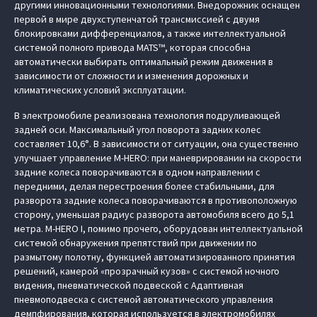
другими инновационными технологиями. Внедорожник оснащен
первой в мире двухступенчатой трансмиссией с двумя
блокировками дифференциалов, а также интеллектуальной
системой полного привода MATS™, которая способна
автоматически выбирать оптимальный режим движения в
зависимости от сложности и изменения дорожных и
климатических условий эксплуатации.
В электромобиле реализована технология подруливающей
задней оси. Максимальный угол поворота задних колес
составляет 10,6°. В зависимости от ситуации, она существенно
улучшает управление M‑HERO: при маневрировании на скорости
задние колеса поворачиваются в одном направлении с
передними, делая перестроения более стабильными, для
разворота задние колеса поворачиваются в противоположную
сторону, уменьшая радиус разворота автомобиля всего до 5,1
метра. M‑HERO I, помимо прочего, оборудован интеллектуальной
системой обнаружения препятствий при движении по
размытому полотну, функцией автоматизированного принятия
решений, камерой «прозрачный кузов» с системой ночного
видения, пневматической подвеской с Адаптивная
пневмоподвеска с системой автоматического управления
демпфирования, которая используется в электромобилях