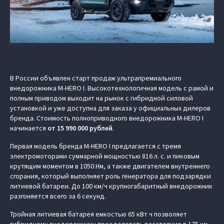
В России объявлен старт продаж ультрапремиального
внедорожника M-HERO I. Высокотехнологичная модель с рамой и
полным приводом выходит на рынок с гибридной силовой
установкой и уже доступна для заказа у официальных дилеров
бренда. Стоимость полноприводного внедорожника M‑HERO I
начинается
от
15 990 000 рублей
.
Первая модель бренда M‑HERO I предлагается с тремя
электромоторами суммарной мощностью 816 л. с. и пиковым
крутящим моментом в 1050 Нм, а также двигателем внутреннего
сгорания, который выполняет роль генератора для подзарядки
литиевой батареи. До 100 км/ч крупногабаритный внедорожник
разгоняется всего за 6 секунд.
Тройная литиевая батарея емкостью 65 кВт ч позволяет