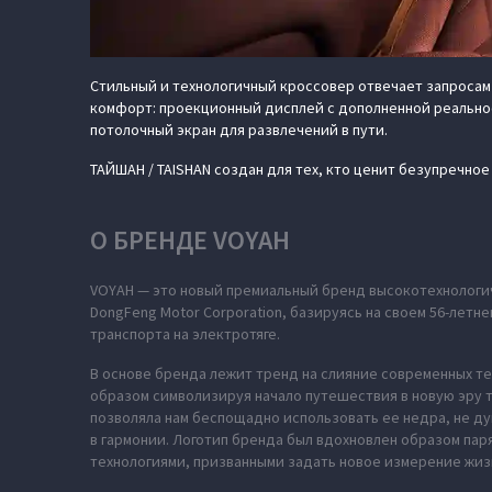
Стильный и технологичный кроссовер отвечает запросам
комфорт: проекционный дисплей с дополненной реальнос
потолочный экран для развлечений в пути.
ТАЙШАН / TAISHAN создан для тех, кто ценит безупречно
О БРЕНДЕ VOYAH
VOYAH — это новый премиальный бренд высокотехнологич
DongFeng Motor Corporation, базируясь на своем 56-лет
транспорта на электротяге.
В основе бренда лежит тренд на слияние современных те
образом символизируя начало путешествия в новую эру т
позволяла нам беспощадно использовать ее недра, не ду
в гармонии. Логотип бренда был вдохновлен образом па
технологиями, призванными задать новое измерение жиз