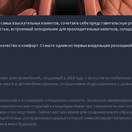
 самых взыскательных клиентов, сочетая в себе представительскую 
тью, встроенный холодильник для прохладительных напитков, склад
е качество и комфорт. Станьте одним из первых владельцев роскошно
ных электромобилей, созданный в 2018 году с фокусом на глобальны
нем опыте в автомобилестроении, открыл новое подразделение с цель
хнологий и осознанного отношения к планете. Латинское наименование
ехнологических открытий в концепции Новая эра технологических отк
мая о последствиях. Сейчас настало время для создания нового обра
рящей птицы, расправленные крылья которой символизируют великую 
ни в мире будущего.