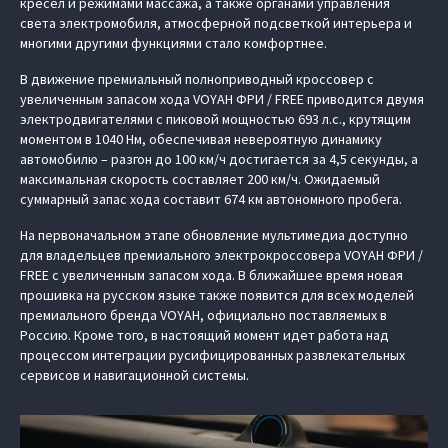
кресел и режимами массажа, а также органами управления
света электромобиля, атмосферной подсветкой интерьера и
многими другими функциями стало комфортнее.
В движение премиальный полноприводный кроссовер с
увеличенным запасом хода VOYAH ФРИ / FREE приводится двумя
электродвигателями с пиковой мощностью 693 л.с., крутящим
моментом в 1040 Нм, обеспечивая невероятную динамику
автомобилю – разгон до 100 км/ч достигается за 4,5 секунды, а
максимальная скорость составляет 200 км/ч. Ожидаемый
суммарный запас хода составит 674 км автономного пробега.
На первоначальном этапе обновление мультимедиа доступно
для владельцев премиального электрокроссовера VOYAH ФРИ /
FREE с увеличенным запасом хода. В ближайшее время новая
прошивка на русском языке также появится для всех моделей
премиального бренда VOYAH, официально поставляемых в
Россию. Кроме того, в настоящий момент идет работа над
процессом интеграции русифицированных развлекательных
сервисов и навигационной системы.