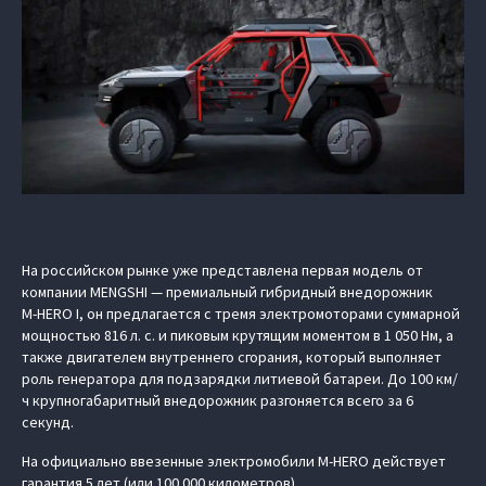
На российском рынке уже представлена первая модель от
компании MENGSHI — премиальный гибридный внедорожник
M‑HERO I, он предлагается с тремя электромоторами суммарной
мощностью 816 л. с. и пиковым крутящим моментом в 1 050 Нм, а
также двигателем внутреннего сгорания, который выполняет
роль генератора для подзарядки литиевой батареи. До 100 км/
ч крупногабаритный внедорожник разгоняется всего за 6
секунд.
На официально ввезенные электромобили M‑HERO действует
гарантия 5 лет (или 100 000 километров).