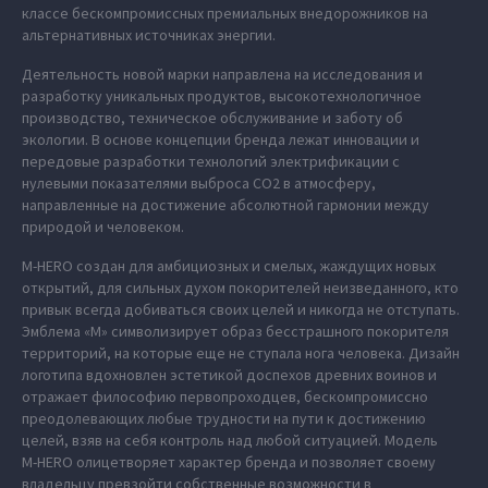
классе бескомпромиссных премиальных внедорожников на
альтернативных источниках энергии.
Деятельность новой марки направлена на исследования и
разработку уникальных продуктов, высокотехнологичное
производство, техническое обслуживание и заботу об
экологии. В основе концепции бренда лежат инновации и
передовые разработки технологий электрификации с
нулевыми показателями выброса СО2 в атмосферу,
направленные на достижение абсолютной гармонии между
природой и человеком.
M‑HERO создан для амбициозных и смелых, жаждущих новых
открытий, для сильных духом покорителей неизведанного, кто
привык всегда добиваться своих целей и никогда не отступать.
Эмблема «М» символизирует образ бесстрашного покорителя
территорий, на которые еще не ступала нога человека. Дизайн
логотипа вдохновлен эстетикой доспехов древних воинов и
отражает философию первопроходцев, бескомпромиссно
преодолевающих любые трудности на пути к достижению
целей, взяв на себя контроль над любой ситуацией. Модель
M‑HERO олицетворяет характер бренда и позволяет своему
владельцу превзойти собственные возможности в