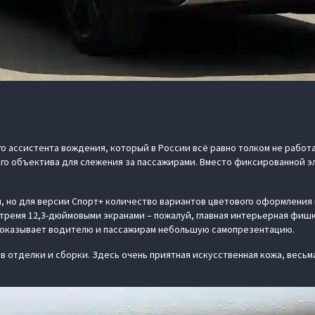
го ассистента вождения, который в России всё равно толком не работ
ого объектива для слежения за пассажирами. Вместо фиксированной 
, но для версии Спорт+ количество вариантов цветового оформления 
тремя 12,3-дюймовыми экранами – пожалуй, главная интерьерная фишк
 показывает водителю и пассажирам небольшую самопрезентацию.
в отделки и сборки. Здесь очень приятная искусственная кожа, весьм