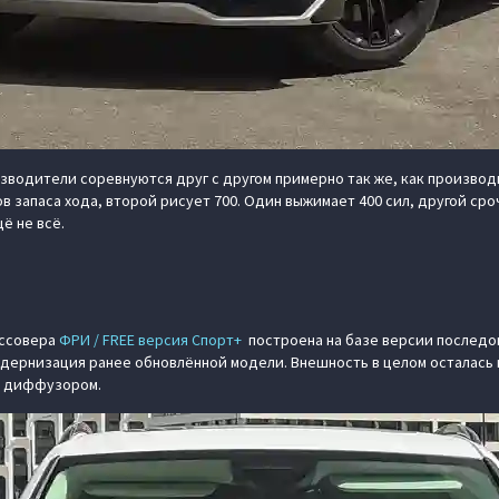
изводители соревнуются друг с другом примерно так же, как произво
в запаса хода, второй рисует 700. Один выжимает 400 сил, другой ср
щё не всё.
оссовера
ФРИ / FREE версия Спорт+
построена на базе версии последо
одернизация ранее обновлённой модели. Внешность в целом осталась 
с диффузором.