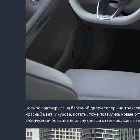
Козырёк антикрыла на багажной двери теперь не трёхсе
красный цвет. У кузова, кстати, тоже появились новые о
«Жемчужный белый» с перламутровым оттенком, как на т