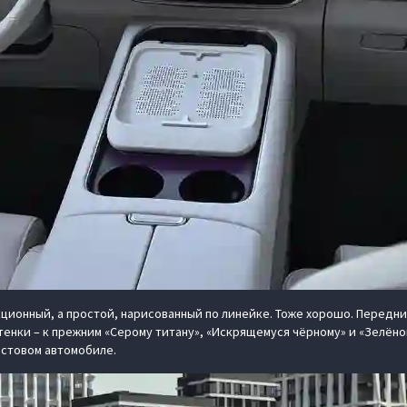
кционный, а простой, нарисованный по линейке. Тоже хорошо. Перед
ттенки – к прежним «Серому титану», «Искрящемуся чёрному» и «Зелён
естовом автомобиле.