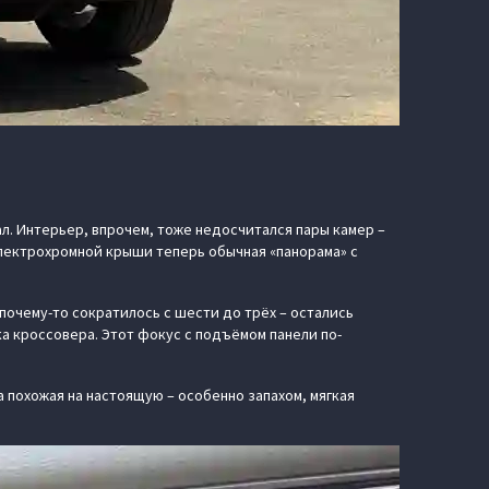
ал. Интерьер, впрочем, тоже недосчитался пары камер –
электрохромной крыши теперь обычная «панорама» с
почему-то сократилось с шести до трёх – остались
а кроссовера. Этот фокус с подъёмом панели по-
а похожая на настоящую – особенно запахом, мягкая