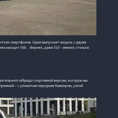
дители смартфонов. Один выпускает модель с двумя
очно находит 500… Вернее, даже 510 – именно столько
вательного гибрида спортивной версии, которую мы
прежней – с угловатым передним бампером, узкой