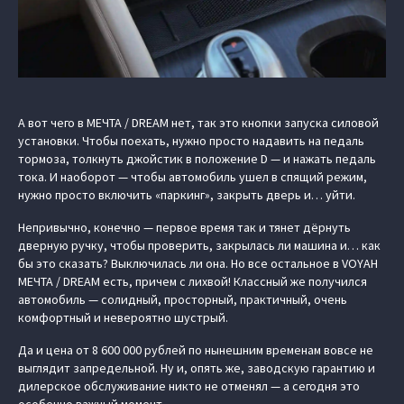
А вот чего в МЕЧТА / DREAM нет, так это кнопки запуска силовой
установки. Чтобы поехать, нужно просто надавить на педаль
тормоза, толкнуть джойстик в положение D — и нажать педаль
тока. И наоборот — чтобы автомобиль ушел в спящий режим,
нужно просто включить «паркинг», закрыть дверь и… уйти.
Непривычно, конечно — первое время так и тянет дёрнуть
дверную ручку, чтобы проверить, закрылась ли машина и… как
бы это сказать? Выключилась ли она. Но все остальное в VOYAH
МЕЧТА / DREAM есть, причем с лихвой! Классный же получился
автомобиль — солидный, просторный, практичный, очень
комфортный и невероятно шустрый.
Да и цена от 8 600 000 рублей по нынешним временам вовсе не
выглядит запредельной. Ну и, опять же, заводскую гарантию и
дилерское обслуживание никто не отменял — а сегодня это
особенно важный момент.