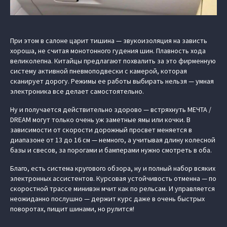
При этом в салоне царит тишина — звукоизоляция на зависть
хороша, не считая монотонного гудения шин. Плавность хода
великолепна. Китайцы предлагают похвалить за это фирменную
систему активной пневмоподвески с камерой, которая
сканирует дорогу. Режимы ее работы выбирать нельзя — умная
электроника все делает самостоятельно.
Ну и получается действительно здорово — встряхнуть МЕЧТА /
DREAM могут только очень уж заметные ямы или кочки. В
зависимости от скорости дорожный просвет меняется в
диапазоне от 13 до 16 см — немного, а учитывая длину колесной
базы и свесов, за порогами и бамперами нужно смотреть в оба.
Благо, есть система кругового обзора, ну и полный набор всяких
электронных ассистентов. Курсовая устойчивость отменна — по
скоростной трассе минивэн мчит как по рельсам. И управляется
неожиданно послушно — держит курс даже в очень быстрых
поворотах, пищит шинами, но рулится!