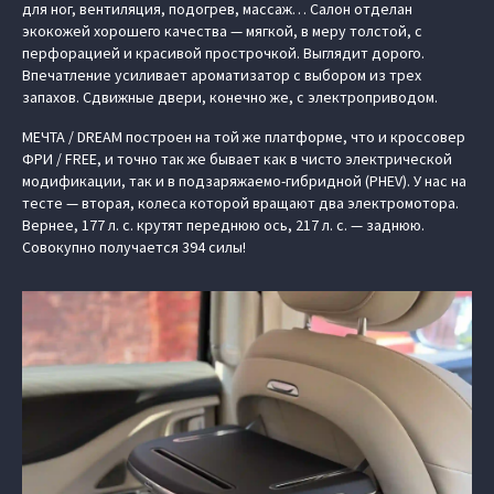
для ног, вентиляция, подогрев, массаж… Салон отделан
экокожей хорошего качества — мягкой, в меру толстой, с
перфорацией и красивой прострочкой. Выглядит дорого.
Впечатление усиливает ароматизатор с выбором из трех
запахов. Сдвижные двери, конечно же, с электроприводом.
МЕЧТА / DREAM построен на той же платформе, что и кроссовер
ФРИ / FREE, и точно так же бывает как в чисто электрической
модификации, так и в подзаряжаемо-гибридной (PHEV). У нас на
тесте — вторая, колеса которой вращают два электромотора.
Вернее, 177 л. с. крутят переднюю ось, 217 л. с. — заднюю.
Совокупно получается 394 силы!