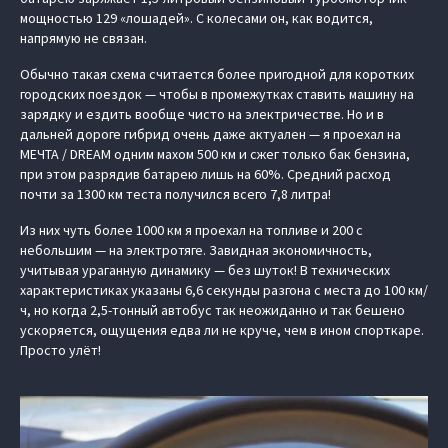
мощностью 129 «лошадей». С колесами он, как водится,
напрямую не связан.
Обычно такая схема считается более пригодной для коротких
городских поездок — чтобы в промежутках ставить машину на
зарядку и ездить вообще чисто на электричестве. Но и в
дальней дороге гибрид очень даже актуален — я проехал на
МЕЧТА / DREAM одним махом 500 км и сжег только бак бензина,
при этом разрядив батарею лишь на 60%. Средний расход
почти за 1300 км теста получился всего 7,8 литра!
Из них чуть более 1000 км я проехал на топливе и 200 с
небольшим — на электротяге. Завидная экономичность,
учитывая ураганную динамику — без шуток! В технических
характеристиках указаны 6,6 секунды разгона с места до 100 км/
ч, но когда 2,5-тонный автобус так неожиданно и так бешено
ускоряется, ощущения едва ли не круче, чем в ином спорткаре.
Просто улёт!