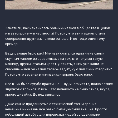
Заметили, как изменилась роль минивэнов в обществе в целом
и в автопроме — в частности? Потому что эти машины стали
совершенно другими, нежели раньше. И вот еще один тому
пример.
Ведь раньше было как? Минивэн считался едва ли не самым
скучным жанром из возможных, а на тех, кто покупал такую
машину, друзья ставили крест. Дескать, с ним уже каши не
сваришь — вон он на чем теперь ездит, ну о чем с ним говорить?
Потому что веселья в минивэнах и впрямь было мало.
Все в них было сугубо практично — ну, много места, полно всяких
ящичков-столиков. И всё. Зато почему-то не было стиля, вкуса,
яркого дизайна. До недавних пор.
Даже самые продвинутые с технической точки зрения
немецкие минивэны все равно были унылыми внешне. Просто
небольшой автобус для перевозки людей со сдвижными