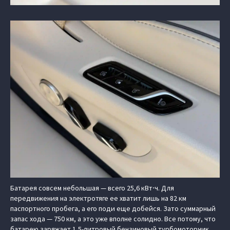
Батарея совсем небольшая — всего 25,6 кВт⋅ч. Для
передвижения на электротяге ее хватит лишь на 82 км
паспортного пробега, а его поди еще добейся. Зато суммарный
запас хода — 750 км, а это уже вполне солидно. Все потому, что
батарею заряжает 1,5-литровый бензиновый турбомоторчик