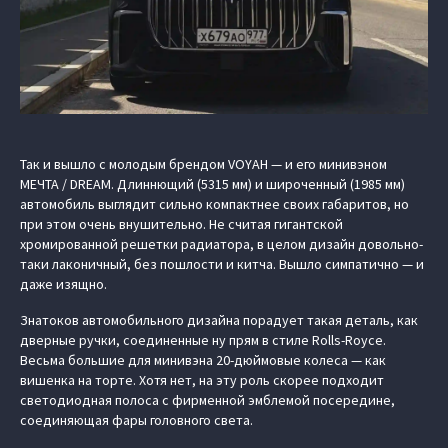
Так и вышло с молодым брендом VOYAH — и его минивэном
МЕЧТА / DREAM. Длиннющий (5315 мм) и широченный (1985 мм)
автомобиль выглядит сильно компактнее своих габаритов, но
при этом очень внушительно. Не считая гигантской
хромированной решетки радиатора, в целом дизайн довольно-
таки лаконичный, без пошлости и китча. Вышло симпатично — и
даже изящно.
Знатоков автомобильного дизайна порадует такая деталь, как
дверные ручки, соединенные ну прям в стиле Rolls-Royce.
Весьма большие для минивэна 20-дюймовые колеса — как
вишенка на торте. Хотя нет, на эту роль скорее подходит
светодиодная полоса с фирменной эмблемой посередине,
соединяющая фары головного света.