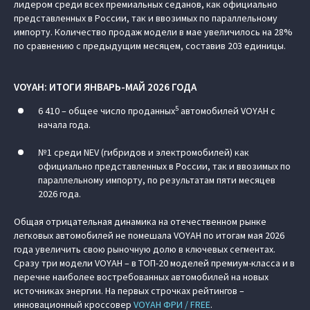
лидером среди всех премиальных седанов, как официально
представленных в России, так и ввозимых по параллельному
импорту. Количество продаж модели в мае увеличилось на 28%
по сравнению с предыдущим месяцем, составив 203 единицы.
VOYAH: ИТОГИ ЯНВАРЬ-МАЙ 2026 ГОДА
5
6 410 – общее число проданных
автомобилей VOYAH с
начала года.
№1 среди NEV (гибридов и электромобилей) как
официально представленных в России, так и ввозимых по
параллельному импорту, по результатам пяти месяцев
2026 года.
Общая отрицательная динамика на отечественном рынке
легковых автомобилей не помешала VOYAH по итогам мая 2026
года увеличить свою рыночную долю в ключевых сегментах.
Сразу три модели VOYAH – в ТОП-20 моделей премиум-класса и в
перечне наиболее востребованных автомобилей на новых
источниках энергии. На первых строчках рейтингов –
инновационный кроссовер
VOYAH ФРИ / FREE
.