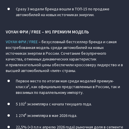
Сразу 3 модели бренда вошли в ТОП-15 по продаже
автомобилей на новых источниках энергии.
VOYAH ФРИ / FREE – №1 ПРЕМИУМ МОДЕЛЬ
VOYAH ФРИ / FREE
– безусловный бестселлер бренда и самая
востребованная модель среди автомобилей на новых
источниках энергии в России. Сочетание безупречного
качества, отменных динамических характеристик
и привлекательной цены обеспечили кроссоверу лидерство и в
высшей автомобильной «лиге» страны.
Первое место по итогам мая среди моделей премиум-
2
класса
, как официально представленных в России, так и
ввозимых по параллельному импорту.
3
5 102
экземпляра с начала текущего года.
4
1 274
экземпляра в мае 2026 года.
22,5% (+3 п.п к апрелю 2026 года) рыночная доля в сегменте