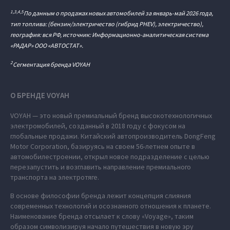
1,3,4,5
По данным о продажах новых автомобилей за январь-май 2026 года,
тип топлива: (бензин/электричество (гибрид PHEV), электричество),
география: вся РФ, источник: Информационно-аналитическая система
«РАДАР» ООО «АВТОСТАТ».
2
Сегментация бренда VOYAH
О БРЕНДЕ VOYAH
VOYAH — это новый премиальный бренд высокотехнологичных
электромобилей, созданный в 2018 году с фокусом на
глобальные продажи. Китайский автопроизводитель DongFeng
Motor Corporation, базируясь на своем 56-летнем опыте в
автомобилестроении, открыл новое подразделение с целью
перезапустить и возглавить направление премиального
транспорта на электротяге.
В основе философии бренда лежит концепция слияния
современных технологий и осознанного отношения к планете.
Наименование бренда отсылает к слову «Voyage», таким
образом символизируя начало путешествия в новую эру