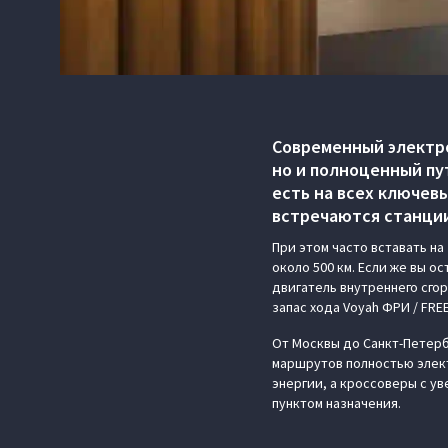
Современный электро
но и полноценный пу
есть на всех ключевы
встречаются станции
При этом часто вставать на
около 500 км. Если же вы о
двигатель внутреннего сго
запас хода Voyah ФРИ / FREE
От Москвы до Санкт-Петерб
маршрутов полностью элект
энергии, а кроссоверы с у
пунктом назначения.