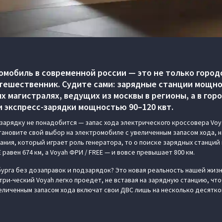
мобиль в современной россии — это не только город
тешественник. Судите сами: зарядные станции мощно
х магистралях, ведущих из москвы в регионы, а в гор
 экспресс-зарядки мощностью 90–120 квт.
 зарядку не понадобится — запас хода электрического кроссовера Voy
становите свой выбор на электромобиле с увеличенным запасом хода, н
рания, который играет роль генератора, то о поиске зарядных станци
 равен 674 км, а Voyah ФРИ / FREE — и вовсе превышает 800 км.
урга без дозаправок и подзарядок? Это новая реальность нашей жизн
ри-ческий Voyah легко проедет, не вставая на зарядную станцию, что
величенным запасом хода включат свои ДВС лишь на несколько десятк