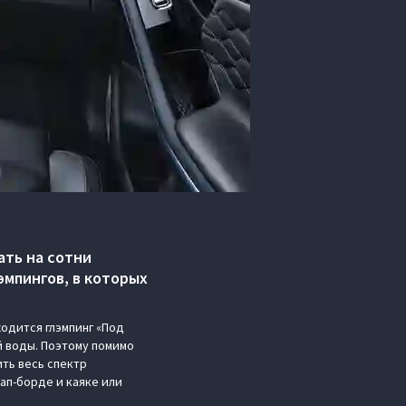
ать на сотни
мпингов, в которых
одится глэмпинг «Под
й воды. Поэтому помимо
ть весь спектр
сап-борде и каяке или