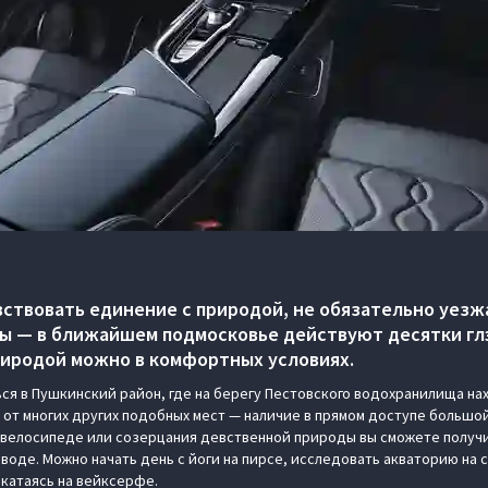
вствовать единение с природой, не обязательно уезж
ы — в ближайшем подмосковье действуют десятки глэ
риродой можно в комфортных условиях.
ся в Пушкинский район, где на берегу Пестовского водохранилища нах
ие от многих других подобных мест — наличие в прямом доступе большо
на велосипеде или созерцания девственной природы вы сможете получи
воде. Можно начать день с йоги на пирсе, исследовать акваторию на 
 катаясь на вейксерфе.